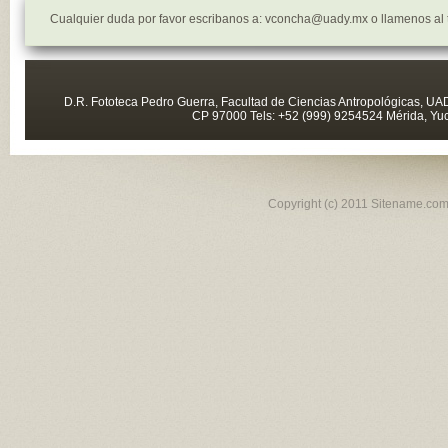
Cualquier duda por favor escribanos a: vconcha@uady.mx o llamenos al 
D.R. Fototeca Pedro Guerra, Facultad de Ciencias Antropológicas, UAD
CP 97000 Tels: +52 (999) 9254524 Mérida, Yuc
Copyright (c) 2011 Sitename.com.